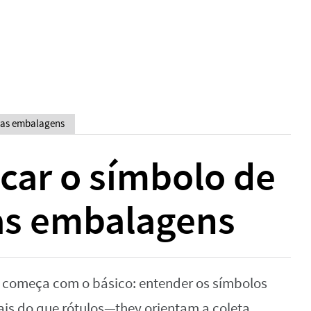
 nas embalagens
car o símbolo de
as embalagens
te começa com o básico: entender os símbolos
ais do que rótulos—they orientam a coleta