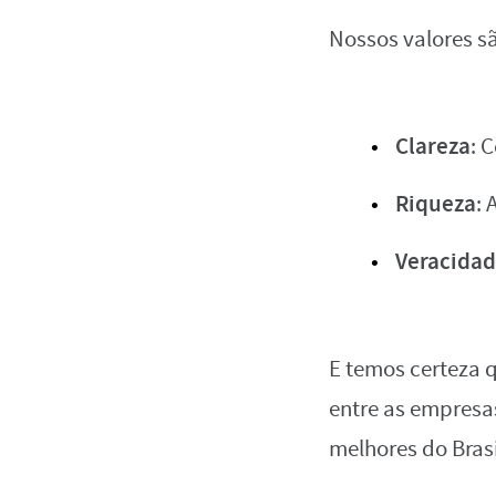
Nossos valores s
Clareza
: 
Riqueza
: 
Veracida
E temos certeza q
entre as empresas
melhores do Brasi