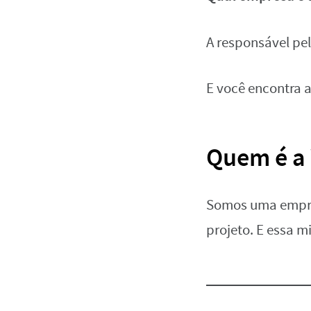
A responsável pel
E você encontra a
Quem é a
Somos uma empre
projeto. E essa m