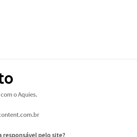
to
 com o Aquies.
ontent.com.br
 responsável pelo site?