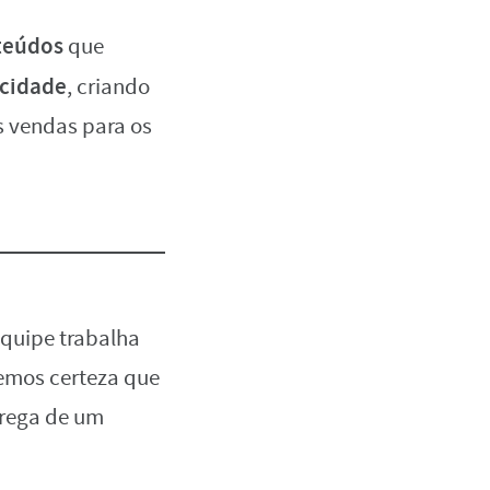
teúdos
que
acidade
, criando
s vendas para os
equipe trabalha
temos certeza que
trega de um