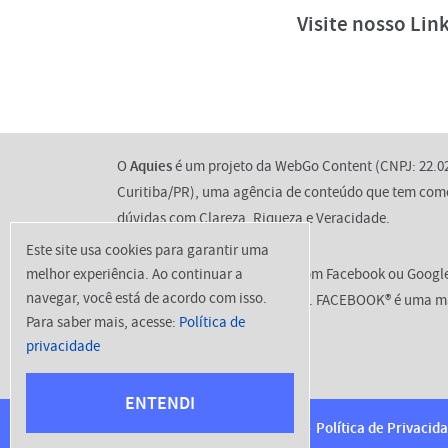
Visite nosso Lin
O
Aquies
é um projeto da WebGo Content (CNPJ: 22.02
Curitiba/PR), uma agência de conteúdo que tem como
dúvidas com Clareza, Riqueza e Veracidade.
Este site usa cookies para garantir uma
Não temos qualquer relação com Facebook ou Googl
melhor experiência. Ao continuar a
navegar, você está de acordo com isso.
conteúdos publicados pelo site. FACEBOOK® é uma 
Para saber mais, acesse:
Política de
registrada pela GOOGLE®
privacidade
ENTENDI
2026 © aquies.com.br
Início
Política de Privacid