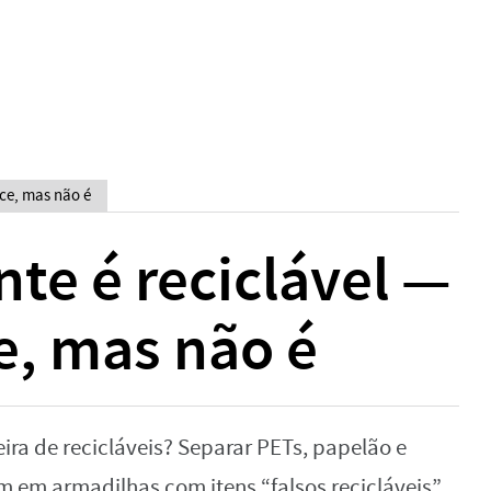
ece, mas não é
te é reciclável —
e, mas não é
ira de recicláveis? Separar PETs, papelão e
m em armadilhas com itens “falsos recicláveis”.