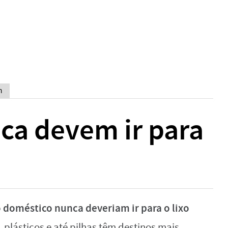
m
ca devem ir para
o doméstico nunca deveriam ir para o lixo
, plásticos e até pilhas têm destinos mais