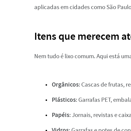
aplicadas em cidades como São Paulo 
Itens que merecem at
Nem tudo é lixo comum. Aqui está uma 
Orgânicos
: Cascas de frutas, r
Plásticos
: Garrafas PET, emba
Papéis
: Jornais, revistas e cai
Vidros
: Garrafas e potes de co